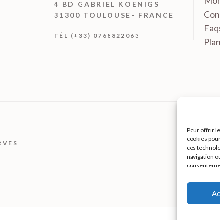
Mon
4 BD GABRIEL KOENIGS
Con
31300 TOULOUSE- FRANCE
Faq
TÉL (+33) 0768822063
Plan
Pour offrir 
cookies pour
RVES
ces technolo
navigation ou
consentement
Ac