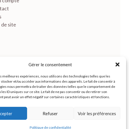
 compte
tact
s
 de site
Gérer le consentement
les meilleures expériences, nous utilisons des technologies telles que les
 stocker et/ou accéder aux informations des appareils. Le fait de consentir à
Facebook
Instagram
gies nous permettra de traiter des données telles que le comportement de
 les ID uniques sur ce site. Le fait de ne pas consentir ou de retirer son
 peut avoir un effet négatif sur certaines caractéristiques et fonctions.
cepter
Refuser
Voir les préférences
Politique de confidentialité