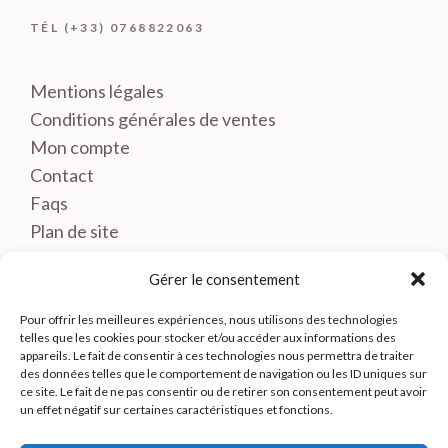
TÉL (+33) 0768822063
Mentions légales
Conditions générales de ventes
Mon compte
Contact
Faqs
Plan de site
Gérer le consentement
Pour offrir les meilleures expériences, nous utilisons des technologies
telles que les cookies pour stocker et/ou accéder aux informations des
appareils. Le fait de consentir à ces technologies nous permettra de traiter
des données telles que le comportement de navigation ou les ID uniques sur
ce site. Le fait de ne pas consentir ou de retirer son consentement peut avoir
un effet négatif sur certaines caractéristiques et fonctions.
© LE BRETON MOLYNA- TOUS DROITS RESERVES