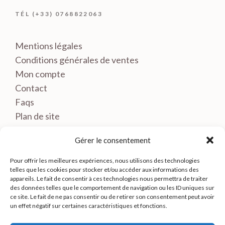
TÉL (+33) 0768822063
Mentions légales
Conditions générales de ventes
Mon compte
Contact
Faqs
Plan de site
Gérer le consentement
Pour offrir les meilleures expériences, nous utilisons des technologies
telles que les cookies pour stocker et/ou accéder aux informations des
appareils. Le fait de consentir à ces technologies nous permettra de traiter
des données telles que le comportement de navigation ou les ID uniques sur
ce site. Le fait de ne pas consentir ou de retirer son consentement peut avoir
un effet négatif sur certaines caractéristiques et fonctions.
© LE BRETON MOLYNA- TOUS DROITS RESERVES