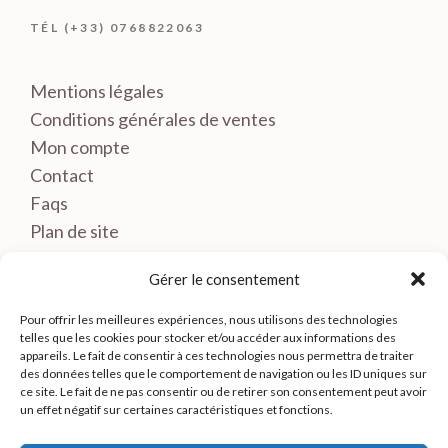
TÉL (+33) 0768822063
Mentions légales
Conditions générales de ventes
Mon compte
Contact
Faqs
Plan de site
Gérer le consentement
Pour offrir les meilleures expériences, nous utilisons des technologies
telles que les cookies pour stocker et/ou accéder aux informations des
appareils. Le fait de consentir à ces technologies nous permettra de traiter
des données telles que le comportement de navigation ou les ID uniques sur
ce site. Le fait de ne pas consentir ou de retirer son consentement peut avoir
un effet négatif sur certaines caractéristiques et fonctions.
© LE BRETON MOLYNA- TOUS DROITS RESERVES