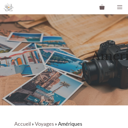
Aller
M
au
contenu
Améri
Accueil
»
Voyages
»
Amériques