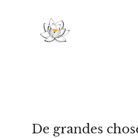
Aller
au
contenu
De grandes choses