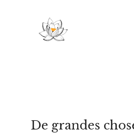
Aller
au
contenu
De grandes choses