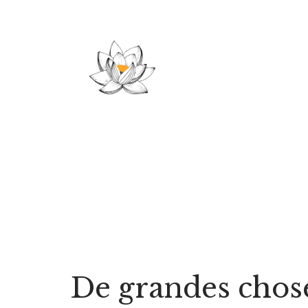
Aller
au
contenu
De grandes choses